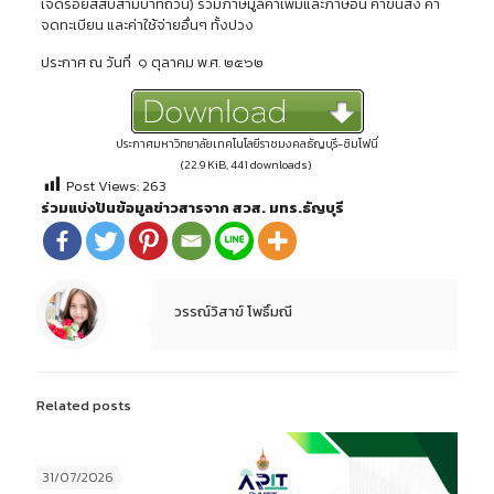
เจ็ดร้อยสี่สิบสามบาทถ้วน) รวมภาษีมูลค่าเพิ่มและภาษีอื่น ค่าขนส่ง ค่า
จดทะเบียน และค่าใช้จ่ายอื่นๆ ทั้งปวง
ประกาศ ณ วันที่ ๑ ตุลาคม พ.ศ. ๒๕๖๒
ประกาศมหาวิทยาลัยเทคโนโลยีราชมงคลธัญบุรี-ซิมโฟนี่
(22.9 KiB, 441 downloads)
Post Views:
263
ร่วมแบ่งปันข้อมูลข่าวสารจาก สวส. มทร.ธัญบุรี
วรรณ์วิสาข์ โพธิ์มณี
Related posts
31/07/2026