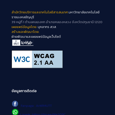
สำนักวิทยบริการและเทคโนโลยีสารสนเทศ
มหาวิทยาลัยเทคโนโลยี
ราชมงคลธัญบุรี
39 หมู่ที่ 1 ตำบลคลองหก อำเภอคลองหลวง จังหวัดปทุมธานี 12120
เผยแพร่ข้อมูลโดย.
บุคลากร สวส.
สร้างและพัฒนาโดย.
ฝ่ายพัฒนาและเผยแพร่ข้อมูลเว็บไซต์
ข้อมูลการติดต่อ
Fanpage : AritRMUTT
Line@ : https://lin.ee/tXe209C