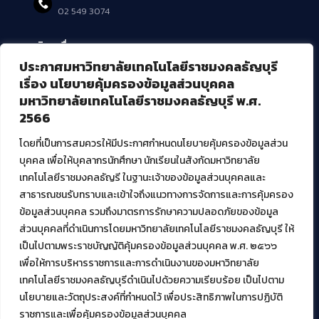
02 549 3074
บริการอื่นๆ ของ สวส.
ประกาศมหาวิทยาลัยเทคโนโลยีราชมงคลธัญบุรี
ศูนย์สื่อดิจิทัล
เรื่อง นโยบายคุ้มครองข้อมูลส่วนบุคคล
ศูนย์นวัตกรรมและความรู้
มหาวิทยาลัยเทคโนโลยีราชมงคลธัญบุรี พ.ศ.
ศูนย์พัฒนาและบริการนวัตกรรมดิจิทัล
2566
สมัยใหม่ (MoSeC)
โดยที่เป็นการสมควรให้มีประกาศกำหนดนโยบายคุ้มครองข้อมูลส่วน
บุคคล เพื่อให้บุคลากรนักศึกษา นักเรียนในสังกัดมหาวิทยาลัย
งานบริการวิชาการให้กับหน่วยงานภายนอก
เทคโนโลยีราชมงคลธัญรี ในฐานะเจ้าของข้อมูลส่วนบุคคลและ
สาธารณชนรับทราบและเข้าใจถึงแนวทางการจัดการและการคุ้มครอง
โครงการส่งเสริมและพัฒนาผู้ประกอบการ SME โดย. มทร.ธัญบุรี
ข้อมูลส่วนบุคคล รวมถึงมาตรการรักษาความปลอดภัยของข้อมูล
กิจกรรมการเชื่อมโยงเครือข่ายผู้ให้บริการเครื่องจักรกลทางการ
ส่วนบุคคลที่ดำเนินการโดยมหาวิทยาลัยเทคโนโลยีราชมงคลธัญบุรี ให้
เกษตร ภายใต้โครงการส่งเสริมการรแปรรูปสินค้าเกษตรระดับชุมชน
เป็นไปตามพระราชบัญญัติคุ้มครองข้อมูลส่วนบุคคล พ.ศ. ๒๕๖๖
กรมส่งเสริมอุตสาหกรรม
โครงการยกระดับเศรษฐกิจและสังคมรายตำบลแบบบูรณาการ (1
เพื่อให้การบริหารราชการและการดำเนินงานของมหาวิทยาลัย
ตำบล 1 มหาวิทยาลัย)
เทคโนโลยีราชมงคลธัญบุรีดำเนินไปด้วยความเรียบร้อย เป็นไปตาม
นโยบายและวัตถุประสงค์ที่กำหนดไว้ เพื่อประสิทธิภาพในการปฏิบัติ
ราชการและเพื่อคุ้มครองข้อมูลส่วนบุคคล