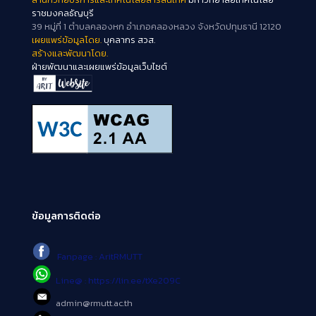
ราชมงคลธัญบุรี
39 หมู่ที่ 1 ตำบลคลองหก อำเภอคลองหลวง จังหวัดปทุมธานี 12120
เผยแพร่ข้อมูลโดย.
บุคลากร สวส.
สร้างและพัฒนาโดย.
ฝ่ายพัฒนาและเผยแพร่ข้อมูลเว็บไซต์
ข้อมูลการติดต่อ
Fanpage : AritRMUTT
Line@ : https://lin.ee/tXe209C
admin@rmutt.ac.th