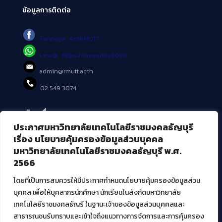
ข้อมูลการติดต่อ
Fanpage : AritRMUTT
Line@ : https://lin.ee/tXe209C
admin@rmutt.ac.th
02 549 3074
บริการอื่นๆ ของ สวส.
ประกาศมหาวิทยาลัยเทคโนโลยีราชมงคลธัญบุรี
ศูนย์สื่อดิจิทัล
เรื่อง นโยบายคุ้มครองข้อมูลส่วนบุคคล
ศูนย์นวัตกรรมและความรู้
มหาวิทยาลัยเทคโนโลยีราชมงคลธัญบุรี พ.ศ.
ศูนย์พัฒนาและบริการนวัตกรรมดิจิทัล
2566
สมัยใหม่ (MoSeC)
โดยที่เป็นการสมควรให้มีประกาศกำหนดนโยบายคุ้มครองข้อมูลส่วน
บุคคล เพื่อให้บุคลากรนักศึกษา นักเรียนในสังกัดมหาวิทยาลัย
งานบริการวิชาการให้กับหน่วยงานภายนอก
เทคโนโลยีราชมงคลธัญรี ในฐานะเจ้าของข้อมูลส่วนบุคคลและ
สาธารณชนรับทราบและเข้าใจถึงแนวทางการจัดการและการคุ้มครอง