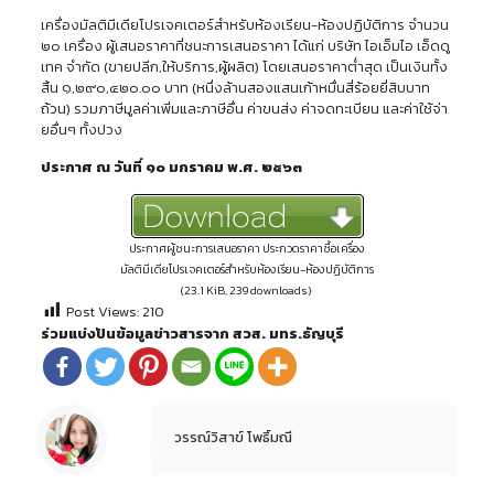
เครื่องมัลติมีเดียโปรเจคเตอร์สำหรับห้องเรียน-ห้องปฏิบัติการ จำนวน
๒๐ เครื่อง ผู้เสนอราคาที่ชนะการเสนอราคา ได้แก่ บริษัท ไอเอ็มไอ เอ็ดดู
เทค จำกัด (ขายปลีก,ให้บริการ,ผู้ผลิต) โดยเสนอราคาต่ำสุด เป็นเงินทั้ง
สิ้น ๑,๒๙๐,๔๒๐.๐๐ บาท (หนึ่งล้านสองแสนเก้าหมื่นสี่ร้อยยี่สิบบาท
ถ้วน) รวมภาษีมูลค่าเพิ่มและภาษีอื่น ค่าขนส่ง ค่าจดทะเบียน และค่าใช้จ่า
ยอื่นๆ ทั้งปวง
ประกาศ ณ วันที่ ๑๐ มกราคม พ.ศ. ๒๕๖๓
ประกาศผู้ชนะการเสนอราคา ประกวดราคาซื้อเครื่อง
มัลติมีเดียโปรเจคเตอร์สำหรับห้องเรียน-ห้องปฏิบัติการ
(23.1 KiB, 239 downloads)
Post Views:
210
ร่วมแบ่งปันข้อมูลข่าวสารจาก สวส. มทร.ธัญบุรี
วรรณ์วิสาข์ โพธิ์มณี