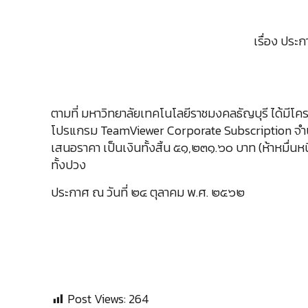
เรื่อง ปร
ตามที่ มหาวิทยาลัยเทคโนโลยีราชมงคลธัญบุรี ได้มีโ
โปรแกรม TeamViewer Corporate Subscription จำนวน ๒
เสนอราคา เป็นเงินทั้งสิ้น ๕๑,๒๓๑.๖๐ บาท (ห้าหมื่นหน
ทั้งปวง
ประกาศ ณ วันที่ ๒๔ ตุลาคม พ.ศ. ๒๕๖๒
Post Views:
264