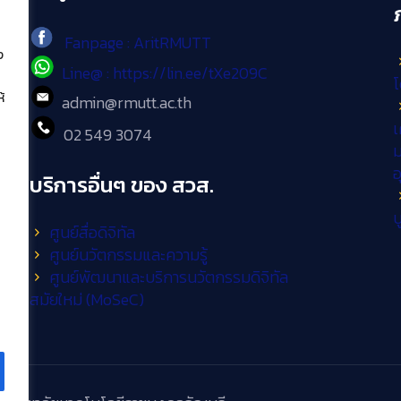
Fanpage : AritRMUTT
ง
Line@ : https://lin.ee/tXe209C
โ
้
admin@rmutt.ac.th
เ
02 549 3074
ม
บริการอื่นๆ ของ สวส.
บ
ศูนย์สื่อดิจิทัล
ศูนย์นวัตกรรมและความรู้
ศูนย์พัฒนาและบริการนวัตกรรมดิจิทัล
สมัยใหม่ (MoSeC)