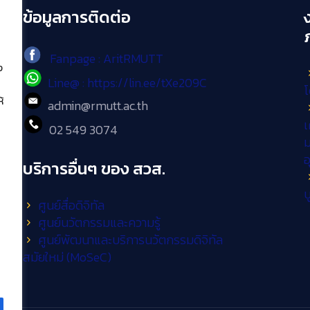
ข้อมูลการติดต่อ
Fanpage : AritRMUTT
ง
Line@ : https://lin.ee/tXe209C
โ
้
admin@rmutt.ac.th
เ
02 549 3074
ม
บริการอื่นๆ ของ สวส.
บ
ศูนย์สื่อดิจิทัล
ศูนย์นวัตกรรมและความรู้
ศูนย์พัฒนาและบริการนวัตกรรมดิจิทัล
สมัยใหม่ (MoSeC)