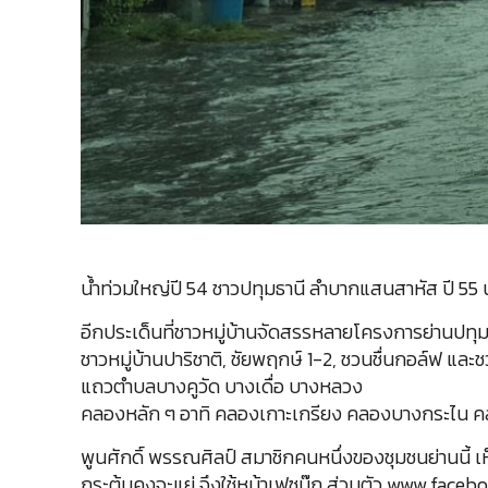
น้ำท่วมใหญ่ปี 54 ชาวปทุมธานี ลำบากแสนสาหัส ปี 55 น้ำ
อีกประเด็นที่ชาวหมู่บ้านจัดสรรหลายโครงการย่านปทุมธ
ชาวหมู่บ้านปาริชาติ, ชัยพฤกษ์ 1-2, ชวนชื่นกอล์ฟ และช
แถวตำบลบางคูวัด บางเดื่อ บางหลวง
คลองหลัก ๆ อาทิ คลองเกาะเกรียง คลองบางกระไน คลอ
พูนศักดิ์ พรรณศิลป์ สมาชิกคนหนึ่งของชุมชนย่านนี้ เ
กระตุ้นคงจะแย่ จึงใช้หน้าเฟซบุ๊ก ส่วนตัว www.face