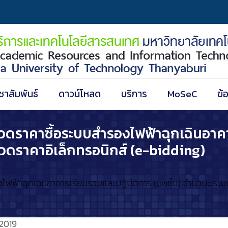
ชาสัมพันธ์
ดาวน์โหลด
บริการ
MoSeC
ข้
ดราคาซื้อระบบสำรองไฟฟ้าฉุกเฉินอาคาร
วดราคาอิเล็กทรอนิกส์ (e-bidding)
ฟ้าฉุกเฉินอาคารเรียนรวมและปฏิบัติการ (๑๓ชั้น) จำนวน๑ระบบ (
2019