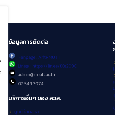
ข้อมูลการติดต่อ
Fanpage : AritRMUTT
ง
Line@ : https://lin.ee/tXe209C
โ
้
admin@rmutt.ac.th
เ
02 549 3074
ม
บริการอื่นๆ ของ สวส.
บ
ศูนย์สื่อดิจิทัล