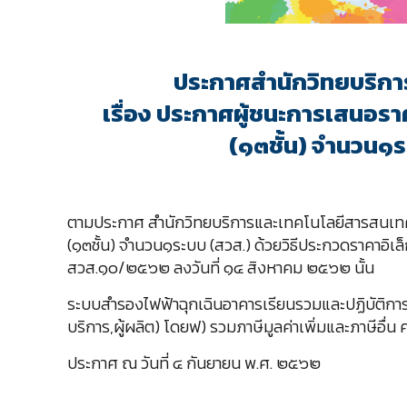
ประกาศสำนักวิทยบริกา
เรื่อง ประกาศผู้ชนะการเสนอร
(๑๓ชั้น) จำนวน๑ร
ตามประกาศ สำนักวิทยบริการและเทคโนโลยีสารสนเทศ 
(๑๓ชั้น) จำนวน๑ระบบ (สวส.) ด้วยวิธีประกวดราคาอิเล
สวส.๑๐/๒๕๖๒ ลงวันที่ ๑๔ สิงหาคม ๒๕๖๒ นั้น
ระบบสำรองไฟฟ้าฉุกเฉินอาคารเรียนรวมและปฏิบัติการ (๑
บริการ,ผู้ผลิต) โดยฟ) รวมภาษีมูลค่าเพิ่มและภาษีอื่น ค
ประกาศ ณ วันที่ ๔ กันยายน พ.ศ. ๒๕๖๒