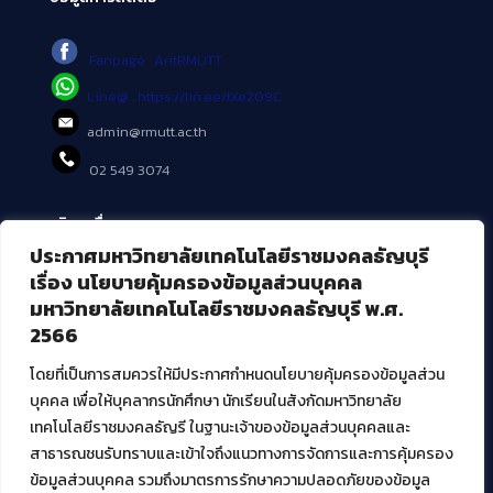
Fanpage : AritRMUTT
Line@ : https://lin.ee/tXe209C
admin@rmutt.ac.th
02 549 3074
บริการอื่นๆ ของ สวส.
ประกาศมหาวิทยาลัยเทคโนโลยีราชมงคลธัญบุรี
ศูนย์สื่อดิจิทัล
เรื่อง นโยบายคุ้มครองข้อมูลส่วนบุคคล
ศูนย์นวัตกรรมและความรู้
มหาวิทยาลัยเทคโนโลยีราชมงคลธัญบุรี พ.ศ.
ศูนย์พัฒนาและบริการนวัตกรรมดิจิทัล
2566
สมัยใหม่ (MoSeC)
โดยที่เป็นการสมควรให้มีประกาศกำหนดนโยบายคุ้มครองข้อมูลส่วน
บุคคล เพื่อให้บุคลากรนักศึกษา นักเรียนในสังกัดมหาวิทยาลัย
งานบริการวิชาการให้กับหน่วยงานภายนอก
เทคโนโลยีราชมงคลธัญรี ในฐานะเจ้าของข้อมูลส่วนบุคคลและ
สาธารณชนรับทราบและเข้าใจถึงแนวทางการจัดการและการคุ้มครอง
โครงการส่งเสริมและพัฒนาผู้ประกอบการ SME โดย. มทร.ธัญบุรี
ข้อมูลส่วนบุคคล รวมถึงมาตรการรักษาความปลอดภัยของข้อมูล