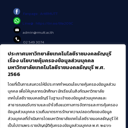
Fanpage : AritRMUTT
Line@ : https://lin.ee/tXe209C
admin@rmutt.ac.th
02 549 3074
ประกาศมหาวิทยาลัยเทคโนโลยีราชมงคลธัญบุรี
บริการอื่นๆ ของ สวส.
เรื่อง นโยบายคุ้มครองข้อมูลส่วนบุคคล
มหาวิทยาลัยเทคโนโลยีราชมงคลธัญบุรี พ.ศ.
ศูนย์สื่อดิจิทัล
2566
ศูนย์นวัตกรรมและความรู้
ศูนย์พัฒนาและบริการนวัตกรรมดิจิทัล
โดยที่เป็นการสมควรให้มีประกาศกำหนดนโยบายคุ้มครองข้อมูลส่วน
สมัยใหม่ (MoSeC)
บุคคล เพื่อให้บุคลากรนักศึกษา นักเรียนในสังกัดมหาวิทยาลัย
เทคโนโลยีราชมงคลธัญรี ในฐานะเจ้าของข้อมูลส่วนบุคคลและ
สาธารณชนรับทราบและเข้าใจถึงแนวทางการจัดการและการคุ้มครอง
งานบริการวิชาการให้กับหน่วยงานภายนอก
ข้อมูลส่วนบุคคล รวมถึงมาตรการรักษาความปลอดภัยของข้อมูล
ส่วนบุคคลที่ดำเนินการโดยมหาวิทยาลัยเทคโนโลยีราชมงคลธัญบุรี ให้
โครงการส่งเสริมและพัฒนาผู้ประกอบการ SME โดย. มทร.ธัญบุรี
เป็นไปตามพระราชบัญญัติคุ้มครองข้อมูลส่วนบุคคล พ.ศ. ๒๕๖๖
กิจกรรมการเชื่อมโยงเครือข่ายผู้ให้บริการเครื่องจักรกลทางการ