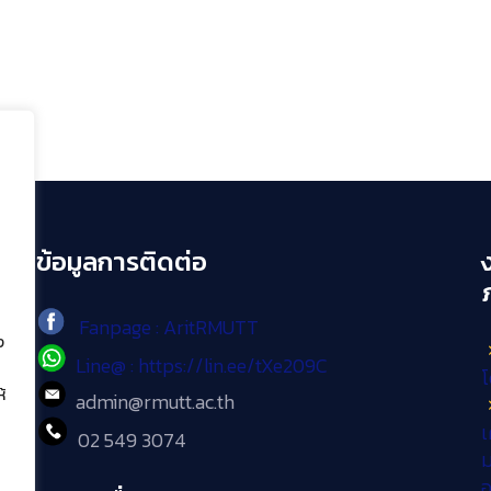
ข้อมูลการติดต่อ
Fanpage : AritRMUTT
ง
Line@ : https://lin.ee/tXe209C
โ
้
admin@rmutt.ac.th
เ
02 549 3074
ม