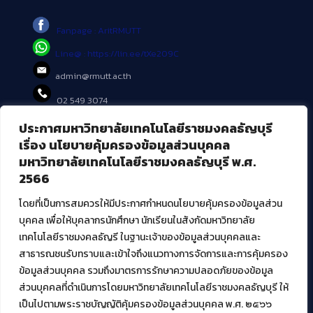
Fanpage : AritRMUTT
Line@ : https://lin.ee/tXe209C
admin@rmutt.ac.th
02 549 3074
ประกาศมหาวิทยาลัยเทคโนโลยีราชมงคลธัญบุรี
บริการอื่นๆ ของ สวส.
เรื่อง นโยบายคุ้มครองข้อมูลส่วนบุคคล
มหาวิทยาลัยเทคโนโลยีราชมงคลธัญบุรี พ.ศ.
ศูนย์สื่อดิจิทัล
2566
ศูนย์นวัตกรรมและความรู้
ศูนย์พัฒนาและบริการนวัตกรรมดิจิทัล
โดยที่เป็นการสมควรให้มีประกาศกำหนดนโยบายคุ้มครองข้อมูลส่วน
สมัยใหม่ (MoSeC)
บุคคล เพื่อให้บุคลากรนักศึกษา นักเรียนในสังกัดมหาวิทยาลัย
เทคโนโลยีราชมงคลธัญรี ในฐานะเจ้าของข้อมูลส่วนบุคคลและ
สาธารณชนรับทราบและเข้าใจถึงแนวทางการจัดการและการคุ้มครอง
งานบริการวิชาการให้กับหน่วยงานภายนอก
ข้อมูลส่วนบุคคล รวมถึงมาตรการรักษาความปลอดภัยของข้อมูล
ส่วนบุคคลที่ดำเนินการโดยมหาวิทยาลัยเทคโนโลยีราชมงคลธัญบุรี ให้
โครงการส่งเสริมและพัฒนาผู้ประกอบการ SME โดย. มทร.ธัญบุรี
เป็นไปตามพระราชบัญญัติคุ้มครองข้อมูลส่วนบุคคล พ.ศ. ๒๕๖๖
กิจกรรมการเชื่อมโยงเครือข่ายผู้ให้บริการเครื่องจักรกลทางการ