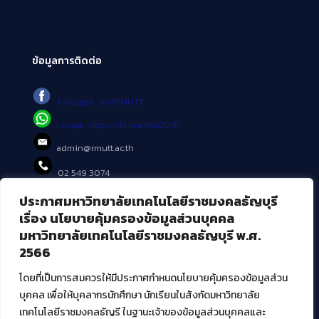
ข้อมูลการติดต่อ
Fanpage : AritRMUTT
Line@ : https://lin.ee/tXe209C
admin@rmutt.ac.th
02 549 3074
ประกาศมหาวิทยาลัยเทคโนโลยีราชมงคลธัญบุรี
บริการอื่นๆ ของ สวส.
เรื่อง นโยบายคุ้มครองข้อมูลส่วนบุคคล
มหาวิทยาลัยเทคโนโลยีราชมงคลธัญบุรี พ.ศ.
ศูนย์สื่อดิจิทัล
2566
ศูนย์นวัตกรรมและความรู้
ศูนย์พัฒนาและบริการนวัตกรรมดิจิทัล
โดยที่เป็นการสมควรให้มีประกาศกำหนดนโยบายคุ้มครองข้อมูลส่วน
สมัยใหม่ (MoSeC)
บุคคล เพื่อให้บุคลากรนักศึกษา นักเรียนในสังกัดมหาวิทยาลัย
เทคโนโลยีราชมงคลธัญรี ในฐานะเจ้าของข้อมูลส่วนบุคคลและ