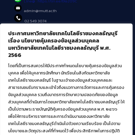
Line@ : https://lin.ee/tXe209C
admin@rmutt.ac.th
02 549 3074
ประกาศมหาวิทยาลัยเทคโนโลยีราชมงคลธัญบุรี
บริการอื่นๆ ของ สวส.
เรื่อง นโยบายคุ้มครองข้อมูลส่วนบุคคล
มหาวิทยาลัยเทคโนโลยีราชมงคลธัญบุรี พ.ศ.
ศูนย์สื่อดิจิทัล
2566
ศูนย์นวัตกรรมและความรู้
ศูนย์พัฒนาและบริการนวัตกรรมดิจิทัล
โดยที่เป็นการสมควรให้มีประกาศกำหนดนโยบายคุ้มครองข้อมูลส่วน
สมัยใหม่ (MoSeC)
บุคคล เพื่อให้บุคลากรนักศึกษา นักเรียนในสังกัดมหาวิทยาลัย
เทคโนโลยีราชมงคลธัญรี ในฐานะเจ้าของข้อมูลส่วนบุคคลและ
สาธารณชนรับทราบและเข้าใจถึงแนวทางการจัดการและการคุ้มครอง
งานบริการวิชาการให้กับหน่วยงานภายนอก
ข้อมูลส่วนบุคคล รวมถึงมาตรการรักษาความปลอดภัยของข้อมูล
ส่วนบุคคลที่ดำเนินการโดยมหาวิทยาลัยเทคโนโลยีราชมงคลธัญบุรี ให้
โครงการส่งเสริมและพัฒนาผู้ประกอบการ SME โดย. มทร.ธัญบุรี
เป็นไปตามพระราชบัญญัติคุ้มครองข้อมูลส่วนบุคคล พ.ศ. ๒๕๖๖
กิจกรรมการเชื่อมโยงเครือข่ายผู้ให้บริการเครื่องจักรกลทางการ
เกษตร ภายใต้โครงการส่งเสริมการรแปรรูปสินค้าเกษตรระดับชุมชน
เพื่อให้การบริหารราชการและการดำเนินงานของมหาวิทยาลัย
กรมส่งเสริมอุตสาหกรรม
เทคโนโลยีราชมงคลธัญบุรีดำเนินไปด้วยความเรียบร้อย เป็นไปตาม
โครงการยกระดับเศรษฐกิจและสังคมรายตำบลแบบบูรณาการ (1
นโยบายและวัตถุประสงค์ที่กำหนดไว้ เพื่อประสิทธิภาพในการปฏิบัติ
ตำบล 1 มหาวิทยาลัย)