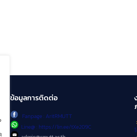
ข้อมูลการติดต่อ
Fanpage : AritRMUTT
ง
Line@ : https://lin.ee/tXe209C
โ
้
admin@rmutt.ac.th