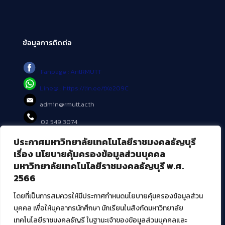
ข้อมูลการติดต่อ
Fanpage : AritRMUTT
Line@ : https://lin.ee/tXe209C
admin@rmutt.ac.th
02 549 3074
ประกาศมหาวิทยาลัยเทคโนโลยีราชมงคลธัญบุรี
บริการอื่นๆ ของ สวส.
เรื่อง นโยบายคุ้มครองข้อมูลส่วนบุคคล
มหาวิทยาลัยเทคโนโลยีราชมงคลธัญบุรี พ.ศ.
ศูนย์สื่อดิจิทัล
2566
ศูนย์นวัตกรรมและความรู้
ศูนย์พัฒนาและบริการนวัตกรรมดิจิทัล
โดยที่เป็นการสมควรให้มีประกาศกำหนดนโยบายคุ้มครองข้อมูลส่วน
สมัยใหม่ (MoSeC)
บุคคล เพื่อให้บุคลากรนักศึกษา นักเรียนในสังกัดมหาวิทยาลัย
เทคโนโลยีราชมงคลธัญรี ในฐานะเจ้าของข้อมูลส่วนบุคคลและ