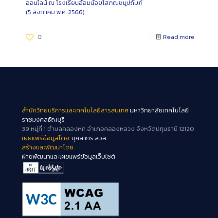
ออนไลน์ ณ โรงเรียนอ้อมน้อยโสภณชนูปถัมภ์
(5 สิงหาคม พ.ศ. 2566)
0
Read more
สำนักวิทยบริการและเทคโนโลยีสารสนเทศ
มหาวิทยาลัยเทคโนโลยี
ราชมงคลธัญบุรี
39 หมู่ที่ 1 ตำบลคลองหก อำเภอคลองหลวง จังหวัดปทุมธานี 12120
เผยแพร่ข้อมูลโดย.
บุคลากร สวส.
สร้างและพัฒนาโดย.
ฝ่ายพัฒนาและเผยแพร่ข้อมูลเว็บไซต์