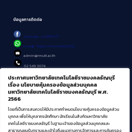
ข้อมูลการติดต่อ
Fanpage : AritRMUTT
Line@ : https://lin.ee/tXe209C
admin@rmutt.ac.th
02 549 3074
ประกาศมหาวิทยาลัยเทคโนโลยีราชมงคลธัญบุรี
บริการอื่นๆ ของ สวส.
เรื่อง นโยบายคุ้มครองข้อมูลส่วนบุคคล
มหาวิทยาลัยเทคโนโลยีราชมงคลธัญบุรี พ.ศ.
ศูนย์สื่อดิจิทัล
2566
ศูนย์นวัตกรรมและความรู้
ศูนย์พัฒนาและบริการนวัตกรรมดิจิทัล
โดยที่เป็นการสมควรให้มีประกาศกำหนดนโยบายคุ้มครองข้อมูลส่วน
สมัยใหม่ (MoSeC)
บุคคล เพื่อให้บุคลากรนักศึกษา นักเรียนในสังกัดมหาวิทยาลัย
เทคโนโลยีราชมงคลธัญรี ในฐานะเจ้าของข้อมูลส่วนบุคคลและ
สาธารณชนรับทราบและเข้าใจถึงแนวทางการจัดการและการคุ้มครอง