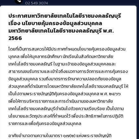
02 549 3074
ประกาศมหาวิทยาลัยเทคโนโลยีราชมงคลธัญบุรี
บริการอื่นๆ ของ สวส.
เรื่อง นโยบายคุ้มครองข้อมูลส่วนบุคคล
มหาวิทยาลัยเทคโนโลยีราชมงคลธัญบุรี พ.ศ.
ศูนย์สื่อดิจิทัล
2566
ศูนย์นวัตกรรมและความรู้
ศูนย์พัฒนาและบริการนวัตกรรมดิจิทัล
โดยที่เป็นการสมควรให้มีประกาศกำหนดนโยบายคุ้มครองข้อมูลส่วน
สมัยใหม่ (MoSeC)
บุคคล เพื่อให้บุคลากรนักศึกษา นักเรียนในสังกัดมหาวิทยาลัย
เทคโนโลยีราชมงคลธัญรี ในฐานะเจ้าของข้อมูลส่วนบุคคลและ
สาธารณชนรับทราบและเข้าใจถึงแนวทางการจัดการและการคุ้มครอง
งานบริการวิชาการให้กับหน่วยงานภายนอก
ข้อมูลส่วนบุคคล รวมถึงมาตรการรักษาความปลอดภัยของข้อมูล
ส่วนบุคคลที่ดำเนินการโดยมหาวิทยาลัยเทคโนโลยีราชมงคลธัญบุรี ให้
โครงการส่งเสริมและพัฒนาผู้ประกอบการ SME โดย. มทร.ธัญบุรี
เป็นไปตามพระราชบัญญัติคุ้มครองข้อมูลส่วนบุคคล พ.ศ. ๒๕๖๖
กิจกรรมการเชื่อมโยงเครือข่ายผู้ให้บริการเครื่องจักรกลทางการ
เกษตร ภายใต้โครงการส่งเสริมการรแปรรูปสินค้าเกษตรระดับชุมชน
เพื่อให้การบริหารราชการและการดำเนินงานของมหาวิทยาลัย
กรมส่งเสริมอุตสาหกรรม
เทคโนโลยีราชมงคลธัญบุรีดำเนินไปด้วยความเรียบร้อย เป็นไปตาม
โครงการยกระดับเศรษฐกิจและสังคมรายตำบลแบบบูรณาการ (1
นโยบายและวัตถุประสงค์ที่กำหนดไว้ เพื่อประสิทธิภาพในการปฏิบัติ
ตำบล 1 มหาวิทยาลัย)
ราชการและเพื่อคุ้มครองข้อมูลส่วนบุคคล
อาศัยอำนาจตามความในมาตรา ๑๗(๒) แห่งพระราชบัญญัติ