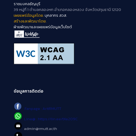
ราชมงคลธัญบุรี
39 หมู่ที่ 1 ตำบลคลองหก อำเภอคลองหลวง จังหวัดปทุมธานี 12120
เผยแพร่ข้อมูลโดย.
บุคลากร สวส.
สร้างและพัฒนาโดย.
ฝ่ายพัฒนาและเผยแพร่ข้อมูลเว็บไซต์
ข้อมูลการติดต่อ
Fanpage : AritRMUTT
Line@ : https://lin.ee/tXe209C
admin@rmutt.ac.th