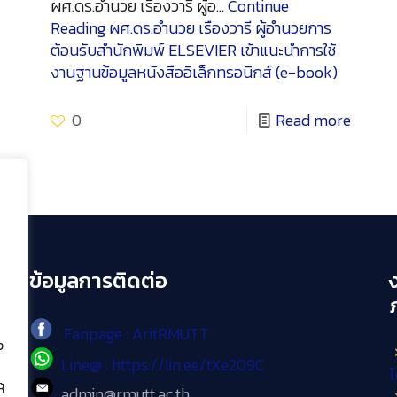
ผศ.ดร.อำนวย เรืองวารี ผู้อ…
Continue
Reading
ผศ.ดร.อำนวย เรืองวารี ผู้อำนวยการ
ต้อนรับสำนักพิมพ์ ELSEVIER เข้าแนะนำการใช้
งานฐานข้อมูลหนังสืออิเล็กทรอนิกส์ (e-book)
0
Read more
ข้อมูลการติดต่อ
Fanpage : AritRMUTT
ง
Line@ : https://lin.ee/tXe209C
โ
้
admin@rmutt.ac.th