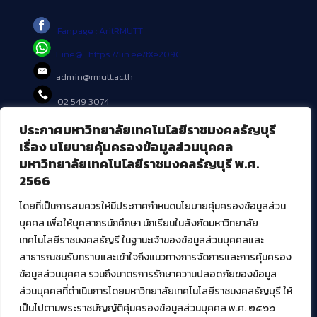
Fanpage : AritRMUTT
Line@ : https://lin.ee/tXe209C
admin@rmutt.ac.th
02 549 3074
ประกาศมหาวิทยาลัยเทคโนโลยีราชมงคลธัญบุรี
บริการอื่นๆ ของ สวส.
เรื่อง นโยบายคุ้มครองข้อมูลส่วนบุคคล
มหาวิทยาลัยเทคโนโลยีราชมงคลธัญบุรี พ.ศ.
ศูนย์สื่อดิจิทัล
2566
ศูนย์นวัตกรรมและความรู้
ศูนย์พัฒนาและบริการนวัตกรรมดิจิทัล
โดยที่เป็นการสมควรให้มีประกาศกำหนดนโยบายคุ้มครองข้อมูลส่วน
สมัยใหม่ (MoSeC)
บุคคล เพื่อให้บุคลากรนักศึกษา นักเรียนในสังกัดมหาวิทยาลัย
เทคโนโลยีราชมงคลธัญรี ในฐานะเจ้าของข้อมูลส่วนบุคคลและ
สาธารณชนรับทราบและเข้าใจถึงแนวทางการจัดการและการคุ้มครอง
งานบริการวิชาการให้กับหน่วยงานภายนอก
ข้อมูลส่วนบุคคล รวมถึงมาตรการรักษาความปลอดภัยของข้อมูล
ส่วนบุคคลที่ดำเนินการโดยมหาวิทยาลัยเทคโนโลยีราชมงคลธัญบุรี ให้
โครงการส่งเสริมและพัฒนาผู้ประกอบการ SME โดย. มทร.ธัญบุรี
เป็นไปตามพระราชบัญญัติคุ้มครองข้อมูลส่วนบุคคล พ.ศ. ๒๕๖๖
กิจกรรมการเชื่อมโยงเครือข่ายผู้ให้บริการเครื่องจักรกลทางการ