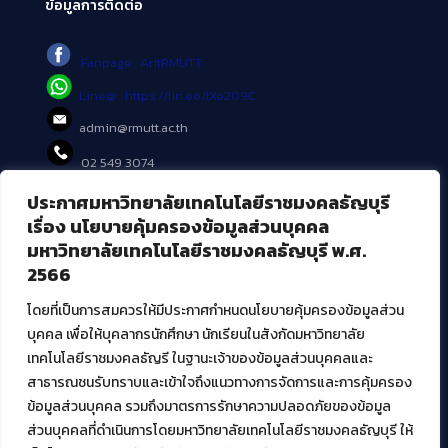
ข้อมูลการติดต่อ
Fanpage : AritRMUTT
Line@ : https://lin.ee/tXe209C
admin@rmutt.ac.th
02 549 3074
ประกาศมหาวิทยาลัยเทคโนโลยีราชมงคลธัญบุรี
บริการอื่นๆ ของ สวส.
เรื่อง นโยบายคุ้มครองข้อมูลส่วนบุคคล
มหาวิทยาลัยเทคโนโลยีราชมงคลธัญบุรี พ.ศ.
ศูนย์สื่อดิจิทัล
2566
ศูนย์นวัตกรรมและความรู้
ศูนย์พัฒนาและบริการนวัตกรรมดิจิทัล
โดยที่เป็นการสมควรให้มีประกาศกำหนดนโยบายคุ้มครองข้อมูลส่วน
สมัยใหม่ (MoSeC)
บุคคล เพื่อให้บุคลากรนักศึกษา นักเรียนในสังกัดมหาวิทยาลัย
เทคโนโลยีราชมงคลธัญรี ในฐานะเจ้าของข้อมูลส่วนบุคคลและ
สาธารณชนรับทราบและเข้าใจถึงแนวทางการจัดการและการคุ้มครอง
งานบริการวิชาการให้กับหน่วยงานภายนอก
ข้อมูลส่วนบุคคล รวมถึงมาตรการรักษาความปลอดภัยของข้อมูล
ส่วนบุคคลที่ดำเนินการโดยมหาวิทยาลัยเทคโนโลยีราชมงคลธัญบุรี ให้
โครงการส่งเสริมและพัฒนาผู้ประกอบการ SME โดย. มทร.ธัญบุรี