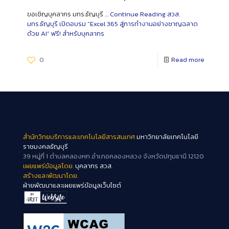
ขอเชิญบุคลากร มทร.ธัญบุรี …
Continue Reading
สวส.
มทร.ธัญบุรี เปิดอบรม “Excel 365 สู่การทำงานอย่างชาญฉลาด
ด้วย AI” ฟรี! สำหรับบุคลากร
0
Read more
สำนักวิทยบริการและเทคโนโลยีสารสนเทศ
มหาวิทยาลัยเทคโนโลยี
ราชมงคลธัญบุรี
39 หมู่ที่ 1 ตำบลคลองหก อำเภอคลองหลวง จังหวัดปทุมธานี 12120
เผยแพร่ข้อมูลโดย.
บุคลากร สวส.
สร้างและพัฒนาโดย.
ฝ่ายพัฒนาและเผยแพร่ข้อมูลเว็บไซต์