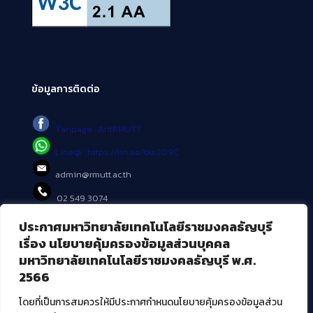
ข้อมูลการติดต่อ
Fanpage : AritRMUTT
Line@ : https://lin.ee/tXe209C
admin@rmutt.ac.th
02 549 3074
ประกาศมหาวิทยาลัยเทคโนโลยีราชมงคลธัญบุรี
บริการอื่นๆ ของ สวส.
เรื่อง นโยบายคุ้มครองข้อมูลส่วนบุคคล
มหาวิทยาลัยเทคโนโลยีราชมงคลธัญบุรี พ.ศ.
ศูนย์สื่อดิจิทัล
2566
ศูนย์นวัตกรรมและความรู้
ศูนย์พัฒนาและบริการนวัตกรรมดิจิทัล
โดยที่เป็นการสมควรให้มีประกาศกำหนดนโยบายคุ้มครองข้อมูลส่วน
สมัยใหม่ (MoSeC)