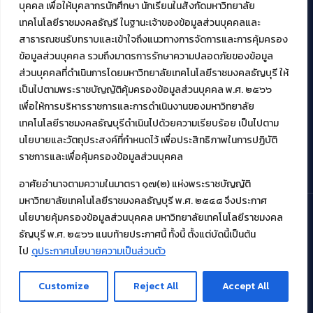
บุคคล เพื่อให้บุคลากรนักศึกษา นักเรียนในสังกัดมหาวิทยาลัย
เทคโนโลยีราชมงคลธัญรี ในฐานะเจ้าของข้อมูลส่วนบุคคลและ
สาธารณชนรับทราบและเข้าใจถึงแนวทางการจัดการและการคุ้มครอง
งานบริการวิชาการให้กับหน่วยงานภายนอก
ข้อมูลส่วนบุคคล รวมถึงมาตรการรักษาความปลอดภัยของข้อมูล
ส่วนบุคคลที่ดำเนินการโดยมหาวิทยาลัยเทคโนโลยีราชมงคลธัญบุรี ให้
โครงการส่งเสริมและพัฒนาผู้ประกอบการ SME โดย. มทร.ธัญบุรี
เป็นไปตามพระราชบัญญัติคุ้มครองข้อมูลส่วนบุคคล พ.ศ. ๒๕๖๖
กิจกรรมการเชื่อมโยงเครือข่ายผู้ให้บริการเครื่องจักรกลทางการ
เกษตร ภายใต้โครงการส่งเสริมการรแปรรูปสินค้าเกษตรระดับชุมชน
เพื่อให้การบริหารราชการและการดำเนินงานของมหาวิทยาลัย
กรมส่งเสริมอุตสาหกรรม
เทคโนโลยีราชมงคลธัญบุรีดำเนินไปด้วยความเรียบร้อย เป็นไปตาม
โครงการยกระดับเศรษฐกิจและสังคมรายตำบลแบบบูรณาการ (1
นโยบายและวัตถุประสงค์ที่กำหนดไว้ เพื่อประสิทธิภาพในการปฏิบัติ
ตำบล 1 มหาวิทยาลัย)
ราชการและเพื่อคุ้มครองข้อมูลส่วนบุคคล
อาศัยอำนาจตามความในมาตรา ๑๗(๒) แห่งพระราชบัญญัติ
มหาวิทยาลัยเทคโนโลยีราชมงคลธัญบุรี พ.ศ. ๒๕๔๘ จึงประกาศ
นโยบายคุ้มครองข้อมูลส่วนบุคคล มหาวิทยาลัยเทคโนโลยีราชมงคล
ธัญบุรี พ.ศ. ๒๕๖๖ แนบท้ายประกาศนี้ ทั้งนี้ ตั้งแต่บัดนี้เป็นต้น
© 2021 สำนักวิทยบริการและเทคโนโลยีสารสนเทศ มหาวิทยาลัย
เทคโนโลยีราชมงคลธัญบุรี
ไป
ดูประกาศนโยบายความเป็นส่วนตัว
Customize
Reject All
Accept All