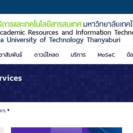
ชาสัมพันธ์
ดาวน์โหลด
บริการ
MoSeC
ข้
rvices
ors