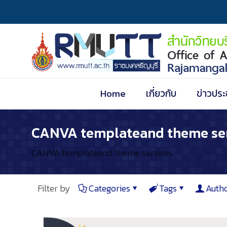
Home
เกี่ยวกับ
ข่าวประ
CANVA templateand theme se
CANVA templateand theme services
Filter by
Categories
Tags
Auth