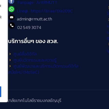
Fanpage : AritRMUTT
ง
Line@ : https://lin.ee/tXe209C
โ
้
admin@rmutt.ac.th
เ
02 549 3074
ม
บริการอื่นๆ ของ สวส.
บ
ศูนย์สื่อดิจิทัล
ศูนย์นวัตกรรมและความรู้
ศูนย์พัฒนาและบริการนวัตกรรมดิจิทัล
สมัยใหม่ (MoSeC)
วิทยาลัยเทคโนโลยีราชมงคลธัญบุรี