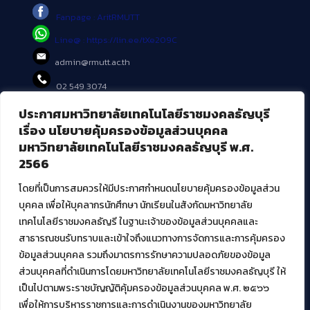
Fanpage : AritRMUTT
Line@ : https://lin.ee/tXe209C
admin@rmutt.ac.th
02 549 3074
ประกาศมหาวิทยาลัยเทคโนโลยีราชมงคลธัญบุรี
บริการอื่นๆ ของ สวส.
เรื่อง นโยบายคุ้มครองข้อมูลส่วนบุคคล
มหาวิทยาลัยเทคโนโลยีราชมงคลธัญบุรี พ.ศ.
ศูนย์สื่อดิจิทัล
2566
ศูนย์นวัตกรรมและความรู้
ศูนย์พัฒนาและบริการนวัตกรรมดิจิทัล
โดยที่เป็นการสมควรให้มีประกาศกำหนดนโยบายคุ้มครองข้อมูลส่วน
สมัยใหม่ (MoSeC)
บุคคล เพื่อให้บุคลากรนักศึกษา นักเรียนในสังกัดมหาวิทยาลัย
เทคโนโลยีราชมงคลธัญรี ในฐานะเจ้าของข้อมูลส่วนบุคคลและ
สาธารณชนรับทราบและเข้าใจถึงแนวทางการจัดการและการคุ้มครอง
งานบริการวิชาการให้กับหน่วยงานภายนอก
ข้อมูลส่วนบุคคล รวมถึงมาตรการรักษาความปลอดภัยของข้อมูล
ส่วนบุคคลที่ดำเนินการโดยมหาวิทยาลัยเทคโนโลยีราชมงคลธัญบุรี ให้
โครงการส่งเสริมและพัฒนาผู้ประกอบการ SME โดย. มทร.ธัญบุรี
เป็นไปตามพระราชบัญญัติคุ้มครองข้อมูลส่วนบุคคล พ.ศ. ๒๕๖๖
กิจกรรมการเชื่อมโยงเครือข่ายผู้ให้บริการเครื่องจักรกลทางการ
เกษตร ภายใต้โครงการส่งเสริมการรแปรรูปสินค้าเกษตรระดับชุมชน
เพื่อให้การบริหารราชการและการดำเนินงานของมหาวิทยาลัย