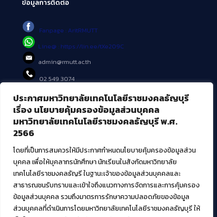
ข้อมูลการติดต่อ
Fanpage : AritRMUTT
Line@ : https://lin.ee/tXe209C
admin@rmutt.ac.th
02 549 3074
ประกาศมหาวิทยาลัยเทคโนโลยีราชมงคลธัญบุรี
บริการอื่นๆ ของ สวส.
เรื่อง นโยบายคุ้มครองข้อมูลส่วนบุคคล
มหาวิทยาลัยเทคโนโลยีราชมงคลธัญบุรี พ.ศ.
ศูนย์สื่อดิจิทัล
2566
ศูนย์นวัตกรรมและความรู้
ศูนย์พัฒนาและบริการนวัตกรรมดิจิทัล
โดยที่เป็นการสมควรให้มีประกาศกำหนดนโยบายคุ้มครองข้อมูลส่วน
สมัยใหม่ (MoSeC)
บุคคล เพื่อให้บุคลากรนักศึกษา นักเรียนในสังกัดมหาวิทยาลัย
เทคโนโลยีราชมงคลธัญรี ในฐานะเจ้าของข้อมูลส่วนบุคคลและ
สาธารณชนรับทราบและเข้าใจถึงแนวทางการจัดการและการคุ้มครอง
งานบริการวิชาการให้กับหน่วยงานภายนอก
ข้อมูลส่วนบุคคล รวมถึงมาตรการรักษาความปลอดภัยของข้อมูล
ส่วนบุคคลที่ดำเนินการโดยมหาวิทยาลัยเทคโนโลยีราชมงคลธัญบุรี ให้
โครงการส่งเสริมและพัฒนาผู้ประกอบการ SME โดย. มทร.ธัญบุรี