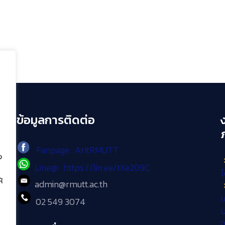
ข้อมูลการติดต่อ
Fanpage : AritRMUTT
ง
Line@ : https://lin.ee/tXe209C
โ
้
admin@rmutt.ac.th
เ
02 549 3074
ม