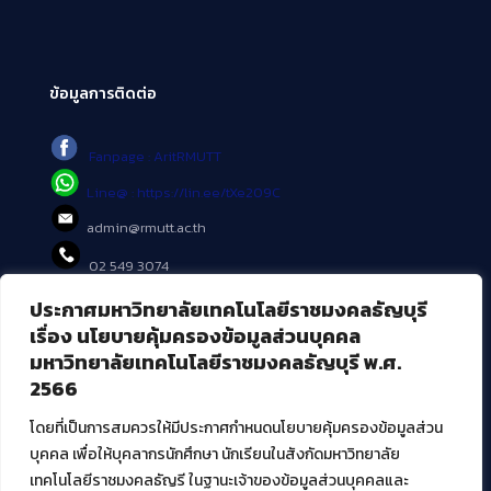
ข้อมูลการติดต่อ
Fanpage : AritRMUTT
Line@ : https://lin.ee/tXe209C
admin@rmutt.ac.th
02 549 3074
ประกาศมหาวิทยาลัยเทคโนโลยีราชมงคลธัญบุรี
บริการอื่นๆ ของ สวส.
เรื่อง นโยบายคุ้มครองข้อมูลส่วนบุคคล
มหาวิทยาลัยเทคโนโลยีราชมงคลธัญบุรี พ.ศ.
ศูนย์สื่อดิจิทัล
2566
ศูนย์นวัตกรรมและความรู้
ศูนย์พัฒนาและบริการนวัตกรรมดิจิทัล
โดยที่เป็นการสมควรให้มีประกาศกำหนดนโยบายคุ้มครองข้อมูลส่วน
สมัยใหม่ (MoSeC)
บุคคล เพื่อให้บุคลากรนักศึกษา นักเรียนในสังกัดมหาวิทยาลัย
เทคโนโลยีราชมงคลธัญรี ในฐานะเจ้าของข้อมูลส่วนบุคคลและ