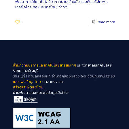
พัฒนาการใช้เทคโนโลยีอากาศยานไร้คนขับ ร่วมกับ บริษัท พาว
เวอร์ อโกรเทค (ประเทศไทย) จำกัด
1
Read more
สำนักวิทยบริการและเทคโนโลยีสารสนเทศ
มหาวิทยาลัยเทคโนโลยี
ราชมงคลธัญบุรี
39 หมู่ที่ 1 ตำบลคลองหก อำเภอคลองหลวง จังหวัดปทุมธานี 12120
เผยแพร่ข้อมูลโดย.
บุคลากร สวส.
สร้างและพัฒนาโดย.
ฝ่ายพัฒนาและเผยแพร่ข้อมูลเว็บไซต์