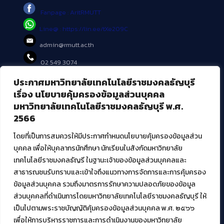
Fanpage : AritRMUTT
Line@ : https://lin.ee/tXe209C
admin@rmutt.ac.th
02 549 3074
ประกาศมหาวิทยาลัยเทคโนโลยีราชมงคลธัญบุรี
บริการอื่นๆ ของ สวส.
เรื่อง นโยบายคุ้มครองข้อมูลส่วนบุคคล
มหาวิทยาลัยเทคโนโลยีราชมงคลธัญบุรี พ.ศ.
ศูนย์สื่อดิจิทัล
2566
ศูนย์นวัตกรรมและความรู้
ศูนย์พัฒนาและบริการนวัตกรรมดิจิทัล
โดยที่เป็นการสมควรให้มีประกาศกำหนดนโยบายคุ้มครองข้อมูลส่วน
สมัยใหม่ (MoSeC)
บุคคล เพื่อให้บุคลากรนักศึกษา นักเรียนในสังกัดมหาวิทยาลัย
เทคโนโลยีราชมงคลธัญรี ในฐานะเจ้าของข้อมูลส่วนบุคคลและ
สาธารณชนรับทราบและเข้าใจถึงแนวทางการจัดการและการคุ้มครอง
งานบริการวิชาการให้กับหน่วยงานภายนอก
ข้อมูลส่วนบุคคล รวมถึงมาตรการรักษาความปลอดภัยของข้อมูล
ส่วนบุคคลที่ดำเนินการโดยมหาวิทยาลัยเทคโนโลยีราชมงคลธัญบุรี ให้
โครงการส่งเสริมและพัฒนาผู้ประกอบการ SME โดย. มทร.ธัญบุรี
เป็นไปตามพระราชบัญญัติคุ้มครองข้อมูลส่วนบุคคล พ.ศ. ๒๕๖๖
กิจกรรมการเชื่อมโยงเครือข่ายผู้ให้บริการเครื่องจักรกลทางการ
เกษตร ภายใต้โครงการส่งเสริมการรแปรรูปสินค้าเกษตรระดับชุมชน
เพื่อให้การบริหารราชการและการดำเนินงานของมหาวิทยาลัย