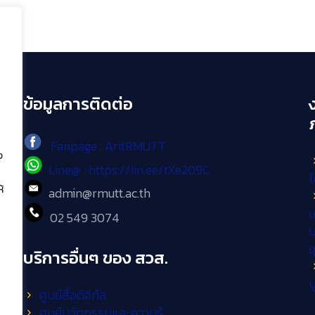
ข้อมูลการติดต่อ
Fanpage : AritRMUTT
ง
Line@ : https://lin.ee/tXe209C
โ
้
admin@rmutt.ac.th
เ
02 549 3074
ม
บริการอื่นๆ ของ สวส.
บ
ศูนย์สื่อดิจิทัล
ศูนย์นวัตกรรมและความรู้