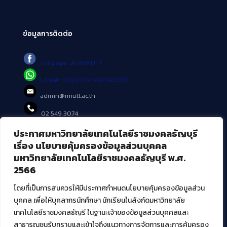
ข้อมูลการติดต่อ
Fanpage : AritRMUTT
Line@ : https://lin.ee/tXe209C
admin@rmutt.ac.th
02 549 3074
ประกาศมหาวิทยาลัยเทคโนโลยีราชมงคลธัญบุรี
บริการอื่นๆ ของ สวส.
เรื่อง นโยบายคุ้มครองข้อมูลส่วนบุคคล
มหาวิทยาลัยเทคโนโลยีราชมงคลธัญบุรี พ.ศ.
ศูนย์สื่อดิจิทัล
2566
ศูนย์นวัตกรรมและความรู้
ศูนย์พัฒนาและบริการนวัตกรรมดิจิทัล
โดยที่เป็นการสมควรให้มีประกาศกำหนดนโยบายคุ้มครองข้อมูลส่วน
สมัยใหม่ (MoSeC)
บุคคล เพื่อให้บุคลากรนักศึกษา นักเรียนในสังกัดมหาวิทยาลัย
เทคโนโลยีราชมงคลธัญรี ในฐานะเจ้าของข้อมูลส่วนบุคคลและ
สาธารณชนรับทราบและเข้าใจถึงแนวทางการจัดการและการคุ้มครอง