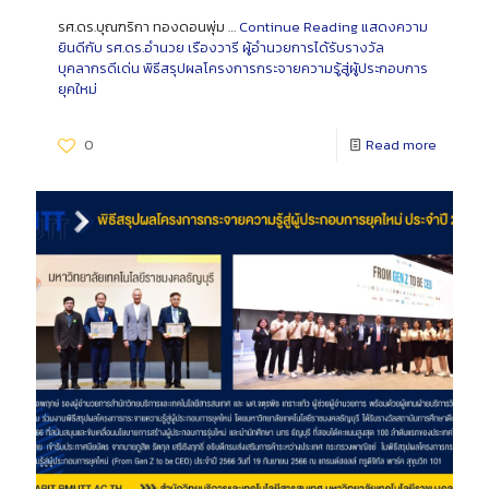
รศ.ดร.บุณฑริกา ทองดอนพุ่ม …
Continue Reading
แสดงความ
ยินดีกับ รศ.ดร.อำนวย เรืองวารี ผู้อำนวยการได้รับรางวัล
บุคลากรดีเด่น พิธีสรุปผลโครงการกระจายความรู้สู่ผู้ประกอบการ
ยุคใหม่
0
Read more