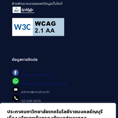
ฝ่ายพัฒนาและเผยแพร่ข้อมูลเว็บไซต์
ข้อมูลการติดต่อ
Fanpage : AritRMUTT
Line@ : https://lin.ee/tXe209C
admin@rmutt.ac.th
02 549 3074
ประกาศมหาวิทยาลัยเทคโนโลยีราชมงคลธัญบุรี
บริการอื่นๆ ของ สวส.
เรื่อง นโยบายคุ้มครองข้อมูลส่วนบุคคล