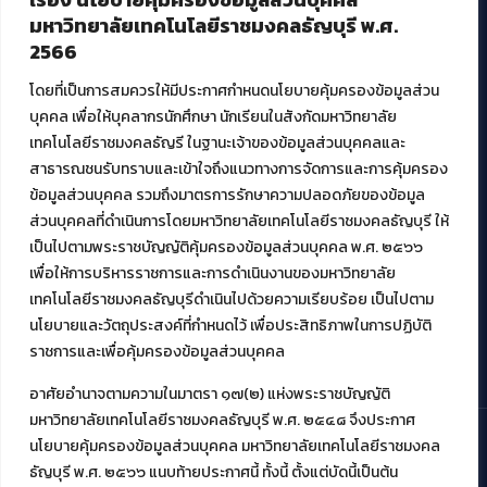
มหาวิทยาลัยเทคโนโลยีราชมงคลธัญบุรี พ.ศ.
ศูนย์สื่อดิจิทัล
2566
ศูนย์นวัตกรรมและความรู้
ศูนย์พัฒนาและบริการนวัตกรรมดิจิทัล
โดยที่เป็นการสมควรให้มีประกาศกำหนดนโยบายคุ้มครองข้อมูลส่วน
สมัยใหม่ (MoSeC)
บุคคล เพื่อให้บุคลากรนักศึกษา นักเรียนในสังกัดมหาวิทยาลัย
เทคโนโลยีราชมงคลธัญรี ในฐานะเจ้าของข้อมูลส่วนบุคคลและ
สาธารณชนรับทราบและเข้าใจถึงแนวทางการจัดการและการคุ้มครอง
งานบริการวิชาการให้กับหน่วยงานภายนอก
ข้อมูลส่วนบุคคล รวมถึงมาตรการรักษาความปลอดภัยของข้อมูล
ส่วนบุคคลที่ดำเนินการโดยมหาวิทยาลัยเทคโนโลยีราชมงคลธัญบุรี ให้
โครงการส่งเสริมและพัฒนาผู้ประกอบการ SME โดย. มทร.ธัญบุรี
เป็นไปตามพระราชบัญญัติคุ้มครองข้อมูลส่วนบุคคล พ.ศ. ๒๕๖๖
กิจกรรมการเชื่อมโยงเครือข่ายผู้ให้บริการเครื่องจักรกลทางการ
เกษตร ภายใต้โครงการส่งเสริมการรแปรรูปสินค้าเกษตรระดับชุมชน
เพื่อให้การบริหารราชการและการดำเนินงานของมหาวิทยาลัย
กรมส่งเสริมอุตสาหกรรม
เทคโนโลยีราชมงคลธัญบุรีดำเนินไปด้วยความเรียบร้อย เป็นไปตาม
โครงการยกระดับเศรษฐกิจและสังคมรายตำบลแบบบูรณาการ (1
นโยบายและวัตถุประสงค์ที่กำหนดไว้ เพื่อประสิทธิภาพในการปฏิบัติ
ตำบล 1 มหาวิทยาลัย)
ราชการและเพื่อคุ้มครองข้อมูลส่วนบุคคล
อาศัยอำนาจตามความในมาตรา ๑๗(๒) แห่งพระราชบัญญัติ
มหาวิทยาลัยเทคโนโลยีราชมงคลธัญบุรี พ.ศ. ๒๕๔๘ จึงประกาศ
นโยบายคุ้มครองข้อมูลส่วนบุคคล มหาวิทยาลัยเทคโนโลยีราชมงคล
ธัญบุรี พ.ศ. ๒๕๖๖ แนบท้ายประกาศนี้ ทั้งนี้ ตั้งแต่บัดนี้เป็นต้น
© 2021 สำนักวิทยบริการและเทคโนโลยีสารสนเทศ มหาวิทยาลัย