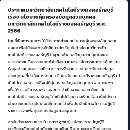
ประกาศมหาวิทยาลัยเทคโนโลยีราชมงคลธัญบุรี
บริการอื่นๆ ของ สวส.
เรื่อง นโยบายคุ้มครองข้อมูลส่วนบุคคล
มหาวิทยาลัยเทคโนโลยีราชมงคลธัญบุรี พ.ศ.
ศูนย์สื่อดิจิทัล
2566
ศูนย์นวัตกรรมและความรู้
ศูนย์พัฒนาและบริการนวัตกรรมดิจิทัล
โดยที่เป็นการสมควรให้มีประกาศกำหนดนโยบายคุ้มครองข้อมูลส่วน
สมัยใหม่ (MoSeC)
บุคคล เพื่อให้บุคลากรนักศึกษา นักเรียนในสังกัดมหาวิทยาลัย
เทคโนโลยีราชมงคลธัญรี ในฐานะเจ้าของข้อมูลส่วนบุคคลและ
สาธารณชนรับทราบและเข้าใจถึงแนวทางการจัดการและการคุ้มครอง
งานบริการวิชาการให้กับหน่วยงานภายนอก
ข้อมูลส่วนบุคคล รวมถึงมาตรการรักษาความปลอดภัยของข้อมูล
ส่วนบุคคลที่ดำเนินการโดยมหาวิทยาลัยเทคโนโลยีราชมงคลธัญบุรี ให้
โครงการส่งเสริมและพัฒนาผู้ประกอบการ SME โดย. มทร.ธัญบุรี
เป็นไปตามพระราชบัญญัติคุ้มครองข้อมูลส่วนบุคคล พ.ศ. ๒๕๖๖
กิจกรรมการเชื่อมโยงเครือข่ายผู้ให้บริการเครื่องจักรกลทางการ
เกษตร ภายใต้โครงการส่งเสริมการรแปรรูปสินค้าเกษตรระดับชุมชน
เพื่อให้การบริหารราชการและการดำเนินงานของมหาวิทยาลัย
กรมส่งเสริมอุตสาหกรรม
เทคโนโลยีราชมงคลธัญบุรีดำเนินไปด้วยความเรียบร้อย เป็นไปตาม
โครงการยกระดับเศรษฐกิจและสังคมรายตำบลแบบบูรณาการ (1
นโยบายและวัตถุประสงค์ที่กำหนดไว้ เพื่อประสิทธิภาพในการปฏิบัติ
ตำบล 1 มหาวิทยาลัย)
ราชการและเพื่อคุ้มครองข้อมูลส่วนบุคคล
อาศัยอำนาจตามความในมาตรา ๑๗(๒) แห่งพระราชบัญญัติ
มหาวิทยาลัยเทคโนโลยีราชมงคลธัญบุรี พ.ศ. ๒๕๔๘ จึงประกาศ