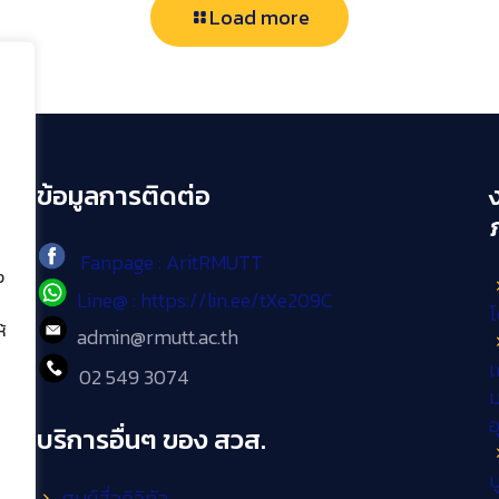
Load more
ข้อมูลการติดต่อ
Fanpage : AritRMUTT
ง
Line@ : https://lin.ee/tXe209C
โ
้
admin@rmutt.ac.th
เ
02 549 3074
ม
บริการอื่นๆ ของ สวส.
บ
ศูนย์สื่อดิจิทัล