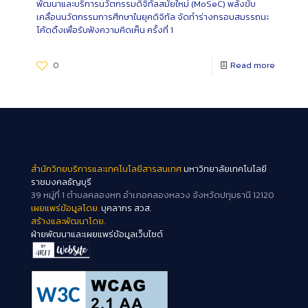
พัฒนาและบริการนวัตกรรมดิจิทัลสมัยใหม่ (MoSeC) พลังขับ
เคลื่อนนวัตกรรมการศึกษาในยุคดิจิทัล จัดทำร่างกรอบสมรรถนะ
โค้ดดิ้งเพื่อรับฟังความคิดเห็น ครั้งที่ 1
0
Read more
สำนักวิทยบริการและเทคโนโลยีสารสนเทศ
มหาวิทยาลัยเทคโนโลยี
ราชมงคลธัญบุรี
39 หมู่ที่ 1 ตำบลคลองหก อำเภอคลองหลวง จังหวัดปทุมธานี 12120
เผยแพร่ข้อมูลโดย.
บุคลากร สวส.
สร้างและพัฒนาโดย.
ฝ่ายพัฒนาและเผยแพร่ข้อมูลเว็บไซต์