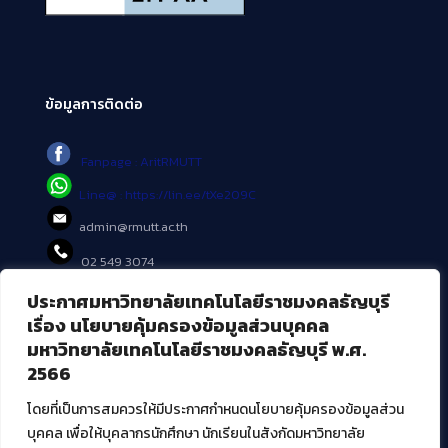
ข้อมูลการติดต่อ
Fanpage : AritRMUTT
Line@ : https://lin.ee/tXe209C
admin@rmutt.ac.th
02 549 3074
ประกาศมหาวิทยาลัยเทคโนโลยีราชมงคลธัญบุรี
บริการอื่นๆ ของ สวส.
เรื่อง นโยบายคุ้มครองข้อมูลส่วนบุคคล
มหาวิทยาลัยเทคโนโลยีราชมงคลธัญบุรี พ.ศ.
ศูนย์สื่อดิจิทัล
2566
ศูนย์นวัตกรรมและความรู้
ศูนย์พัฒนาและบริการนวัตกรรมดิจิทัล
โดยที่เป็นการสมควรให้มีประกาศกำหนดนโยบายคุ้มครองข้อมูลส่วน
สมัยใหม่ (MoSeC)
บุคคล เพื่อให้บุคลากรนักศึกษา นักเรียนในสังกัดมหาวิทยาลัย