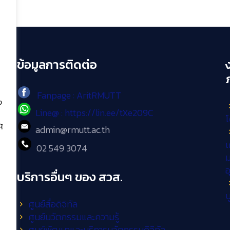
ข้อมูลการติดต่อ
Fanpage : AritRMUTT
ง
Line@ : https://lin.ee/tXe209C
โ
้
admin@rmutt.ac.th
เ
02 549 3074
ม
บริการอื่นๆ ของ สวส.
บ
ศูนย์สื่อดิจิทัล
ศูนย์นวัตกรรมและความรู้
ศูนย์พัฒนาและบริการนวัตกรรมดิจิทัล