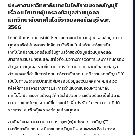
ประกาศมหาวิทยาลัยเทคโนโลยีราชมงคลธัญบุรี
บริการอื่นๆ ของ สวส.
เรื่อง นโยบายคุ้มครองข้อมูลส่วนบุคคล
มหาวิทยาลัยเทคโนโลยีราชมงคลธัญบุรี พ.ศ.
ศูนย์สื่อดิจิทัล
2566
ศูนย์นวัตกรรมและความรู้
ศูนย์พัฒนาและบริการนวัตกรรมดิจิทัล
โดยที่เป็นการสมควรให้มีประกาศกำหนดนโยบายคุ้มครองข้อมูลส่วน
สมัยใหม่ (MoSeC)
บุคคล เพื่อให้บุคลากรนักศึกษา นักเรียนในสังกัดมหาวิทยาลัย
เทคโนโลยีราชมงคลธัญรี ในฐานะเจ้าของข้อมูลส่วนบุคคลและ
สาธารณชนรับทราบและเข้าใจถึงแนวทางการจัดการและการคุ้มครอง
งานบริการวิชาการให้กับหน่วยงานภายนอก
ข้อมูลส่วนบุคคล รวมถึงมาตรการรักษาความปลอดภัยของข้อมูล
ส่วนบุคคลที่ดำเนินการโดยมหาวิทยาลัยเทคโนโลยีราชมงคลธัญบุรี ให้
โครงการส่งเสริมและพัฒนาผู้ประกอบการ SME โดย. มทร.ธัญบุรี
เป็นไปตามพระราชบัญญัติคุ้มครองข้อมูลส่วนบุคคล พ.ศ. ๒๕๖๖
กิจกรรมการเชื่อมโยงเครือข่ายผู้ให้บริการเครื่องจักรกลทางการ
เกษตร ภายใต้โครงการส่งเสริมการรแปรรูปสินค้าเกษตรระดับชุมชน
เพื่อให้การบริหารราชการและการดำเนินงานของมหาวิทยาลัย
กรมส่งเสริมอุตสาหกรรม
เทคโนโลยีราชมงคลธัญบุรีดำเนินไปด้วยความเรียบร้อย เป็นไปตาม
โครงการยกระดับเศรษฐกิจและสังคมรายตำบลแบบบูรณาการ (1
นโยบายและวัตถุประสงค์ที่กำหนดไว้ เพื่อประสิทธิภาพในการปฏิบัติ
ตำบล 1 มหาวิทยาลัย)
ราชการและเพื่อคุ้มครองข้อมูลส่วนบุคคล
อาศัยอำนาจตามความในมาตรา ๑๗(๒) แห่งพระราชบัญญัติ
มหาวิทยาลัยเทคโนโลยีราชมงคลธัญบุรี พ.ศ. ๒๕๔๘ จึงประกาศ