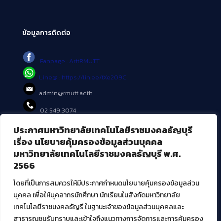
ข้อมูลการติดต่อ
Fanpage : AritRMUTT
Line@ : https://lin.ee/tXe209C
admin@rmutt.ac.th
02 549 3074
ประกาศมหาวิทยาลัยเทคโนโลยีราชมงคลธัญบุรี
บริการอื่นๆ ของ สวส.
เรื่อง นโยบายคุ้มครองข้อมูลส่วนบุคคล
มหาวิทยาลัยเทคโนโลยีราชมงคลธัญบุรี พ.ศ.
ศูนย์สื่อดิจิทัล
2566
ศูนย์นวัตกรรมและความรู้
ศูนย์พัฒนาและบริการนวัตกรรมดิจิทัล
โดยที่เป็นการสมควรให้มีประกาศกำหนดนโยบายคุ้มครองข้อมูลส่วน
สมัยใหม่ (MoSeC)
บุคคล เพื่อให้บุคลากรนักศึกษา นักเรียนในสังกัดมหาวิทยาลัย
เทคโนโลยีราชมงคลธัญรี ในฐานะเจ้าของข้อมูลส่วนบุคคลและ
สาธารณชนรับทราบและเข้าใจถึงแนวทางการจัดการและการคุ้มครอง