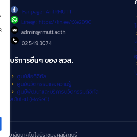
Fanpage : AritRMUTT
ง
Line@ : https://lin.ee/tXe209C
โ
้
admin@rmutt.ac.th
เ
02 549 3074
ม
บริการอื่นๆ ของ สวส.
บ
ศูนย์สื่อดิจิทัล
ศูนย์นวัตกรรมและความรู้
ศูนย์พัฒนาและบริการนวัตกรรมดิจิทัล
สมัยใหม่ (MoSeC)
วิทยาลัยเทคโนโลยีราชมงคลธัญบุรี