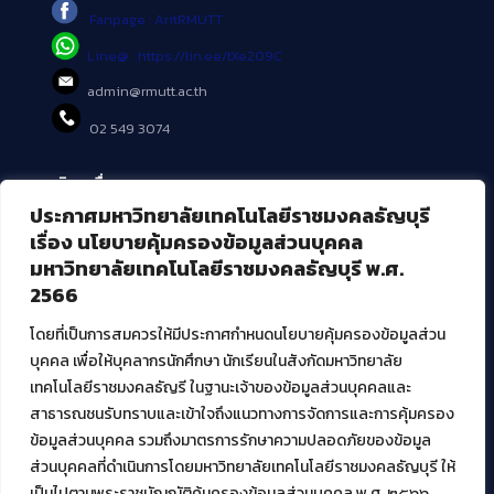
Fanpage : AritRMUTT
Line@ : https://lin.ee/tXe209C
admin@rmutt.ac.th
02 549 3074
บริการอื่นๆ ของ สวส.
ประกาศมหาวิทยาลัยเทคโนโลยีราชมงคลธัญบุรี
ศูนย์สื่อดิจิทัล
เรื่อง นโยบายคุ้มครองข้อมูลส่วนบุคคล
ศูนย์นวัตกรรมและความรู้
มหาวิทยาลัยเทคโนโลยีราชมงคลธัญบุรี พ.ศ.
ศูนย์พัฒนาและบริการนวัตกรรมดิจิทัล
2566
สมัยใหม่ (MoSeC)
โดยที่เป็นการสมควรให้มีประกาศกำหนดนโยบายคุ้มครองข้อมูลส่วน
บุคคล เพื่อให้บุคลากรนักศึกษา นักเรียนในสังกัดมหาวิทยาลัย
งานบริการวิชาการให้กับหน่วยงานภายนอก
เทคโนโลยีราชมงคลธัญรี ในฐานะเจ้าของข้อมูลส่วนบุคคลและ
สาธารณชนรับทราบและเข้าใจถึงแนวทางการจัดการและการคุ้มครอง
โครงการส่งเสริมและพัฒนาผู้ประกอบการ SME โดย. มทร.ธัญบุรี
ข้อมูลส่วนบุคคล รวมถึงมาตรการรักษาความปลอดภัยของข้อมูล
กิจกรรมการเชื่อมโยงเครือข่ายผู้ให้บริการเครื่องจักรกลทางการ
ส่วนบุคคลที่ดำเนินการโดยมหาวิทยาลัยเทคโนโลยีราชมงคลธัญบุรี ให้
เกษตร ภายใต้โครงการส่งเสริมการรแปรรูปสินค้าเกษตรระดับชุมชน
เป็นไปตามพระราชบัญญัติคุ้มครองข้อมูลส่วนบุคคล พ.ศ. ๒๕๖๖