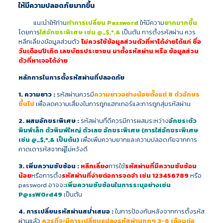
ให้มีความปลอดภัยมากขึ้น
แนะนำให้ท่าน
ทำการเปลี่ยน Password
ให้มีความ
ยากมากขึ้น
โดยการ
ใส่
อั
กขระพิเศษ เช่น @,,$,*,&
เป็นต้น
การตั้งรหัสผ่าน ควร
หลีกเลี่ยงข้อมูลส่วนตัว
ไม่ควรใช้ข้อมูลส่วนตัวที่หาได้ง่ายได้แก่ ชื่อ
วันเดือนปีเกิด เลขบัตรประชาชน มาตั้งรหัสผ่าน หรือ ข้อมูลส่วน
ตัวที่หาเจอได้ง่าย
หลักการในการตั้งรหัสผ่านที่ปลอดภัย
1. ความยาว :
รหัสผ่านควรมี
ความยาวอย่างน้อยตั้งแต่ 8 ตัวอักษร
ขึ้นไป
เพื่อลดความเสี่ยงในการถูกแฮกเกอร์และการถูกสุ่มรหัสผ่าน
2. ผสมอักขระพิเศษ :
รหัสผ่านที่ดีควรมีการผสมระหว่าง
อักขระตัว
พิมพ์เล็ก ตัวพิมพ์ใหญ่ ตัวเลข อักขระพิเศษ (การใส่อักขระพิเศษ
เช่น @,,$,*,& เป็นต้น)
เพื่อเพิ่มความยากและความปลอดภัยจากการ
คาดเดารหัสจากผู้ไม่หวังดี
3. เพิ่มความซับซ้อน :
หลีกเลี่ยง
การใช้
รหัสผ่านที่มีความซับซ้อน
น้อย
หรือการ
ตั้ง
รหัสผ่านที่ง่ายต่อการจดจำ เช่น 123456789
หรือ
password อาจจะ
เ
พิ่มความซับซ้อนในการระบุอย่างเช่น
P@ssW0rd49
เป็นต้น
4. การเปลี่ยนรหัสผ่านสม่ำเสมอ :
ในการป้องกันหลังจากการตั้งรหัส
ผ่านแล้ว
ควรที่จะมีการเปลี่ยนแปลงรหัสผ่านทุกๆ 3-6 เดือนต่อ