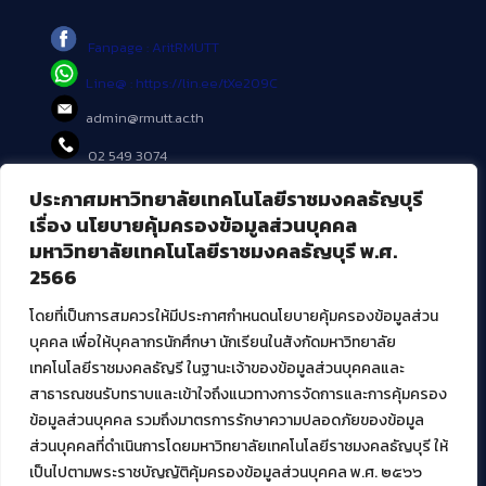
Fanpage : AritRMUTT
Line@ : https://lin.ee/tXe209C
admin@rmutt.ac.th
02 549 3074
ประกาศมหาวิทยาลัยเทคโนโลยีราชมงคลธัญบุรี
บริการอื่นๆ ของ สวส.
เรื่อง นโยบายคุ้มครองข้อมูลส่วนบุคคล
มหาวิทยาลัยเทคโนโลยีราชมงคลธัญบุรี พ.ศ.
ศูนย์สื่อดิจิทัล
2566
ศูนย์นวัตกรรมและความรู้
ศูนย์พัฒนาและบริการนวัตกรรมดิจิทัล
โดยที่เป็นการสมควรให้มีประกาศกำหนดนโยบายคุ้มครองข้อมูลส่วน
สมัยใหม่ (MoSeC)
บุคคล เพื่อให้บุคลากรนักศึกษา นักเรียนในสังกัดมหาวิทยาลัย
เทคโนโลยีราชมงคลธัญรี ในฐานะเจ้าของข้อมูลส่วนบุคคลและ
สาธารณชนรับทราบและเข้าใจถึงแนวทางการจัดการและการคุ้มครอง
งานบริการวิชาการให้กับหน่วยงานภายนอก
ข้อมูลส่วนบุคคล รวมถึงมาตรการรักษาความปลอดภัยของข้อมูล
ส่วนบุคคลที่ดำเนินการโดยมหาวิทยาลัยเทคโนโลยีราชมงคลธัญบุรี ให้
โครงการส่งเสริมและพัฒนาผู้ประกอบการ SME โดย. มทร.ธัญบุรี
เป็นไปตามพระราชบัญญัติคุ้มครองข้อมูลส่วนบุคคล พ.ศ. ๒๕๖๖
กิจกรรมการเชื่อมโยงเครือข่ายผู้ให้บริการเครื่องจักรกลทางการ