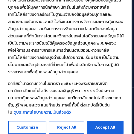
โดยที่เป็นการสมควรให้มีประกาศกำหนดนโยบายคุ้มครองข้อมูลส่วน
สมัยใหม่ (MoSeC)
บุคคล เพื่อให้บุคลากรนักศึกษา นักเรียนในสังกัดมหาวิทยาลัย
เทคโนโลยีราชมงคลธัญรี ในฐานะเจ้าของข้อมูลส่วนบุคคลและ
สาธารณชนรับทราบและเข้าใจถึงแนวทางการจัดการและการคุ้มครอง
งานบริการวิชาการให้กับหน่วยงานภายนอก
ข้อมูลส่วนบุคคล รวมถึงมาตรการรักษาความปลอดภัยของข้อมูล
ส่วนบุคคลที่ดำเนินการโดยมหาวิทยาลัยเทคโนโลยีราชมงคลธัญบุรี ให้
โครงการส่งเสริมและพัฒนาผู้ประกอบการ SME โดย. มทร.ธัญบุรี
เป็นไปตามพระราชบัญญัติคุ้มครองข้อมูลส่วนบุคคล พ.ศ. ๒๕๖๖
กิจกรรมการเชื่อมโยงเครือข่ายผู้ให้บริการเครื่องจักรกลทางการ
เกษตร ภายใต้โครงการส่งเสริมการรแปรรูปสินค้าเกษตรระดับชุมชน
เพื่อให้การบริหารราชการและการดำเนินงานของมหาวิทยาลัย
กรมส่งเสริมอุตสาหกรรม
เทคโนโลยีราชมงคลธัญบุรีดำเนินไปด้วยความเรียบร้อย เป็นไปตาม
โครงการยกระดับเศรษฐกิจและสังคมรายตำบลแบบบูรณาการ (1
นโยบายและวัตถุประสงค์ที่กำหนดไว้ เพื่อประสิทธิภาพในการปฏิบัติ
ตำบล 1 มหาวิทยาลัย)
ราชการและเพื่อคุ้มครองข้อมูลส่วนบุคคล
อาศัยอำนาจตามความในมาตรา ๑๗(๒) แห่งพระราชบัญญัติ
มหาวิทยาลัยเทคโนโลยีราชมงคลธัญบุรี พ.ศ. ๒๕๔๘ จึงประกาศ
นโยบายคุ้มครองข้อมูลส่วนบุคคล มหาวิทยาลัยเทคโนโลยีราชมงคล
ธัญบุรี พ.ศ. ๒๕๖๖ แนบท้ายประกาศนี้ ทั้งนี้ ตั้งแต่บัดนี้เป็นต้น
© 2021 สำนักวิทยบริการและเทคโนโลยีสารสนเทศ มหาวิทยาลัย
เทคโนโลยีราชมงคลธัญบุรี
ไป
ดูประกาศนโยบายความเป็นส่วนตัว
Customize
Reject All
Accept All