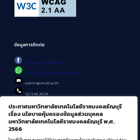
ข้อมูลการติดต่อ
Fanpage : AritRMUTT
Line@ : https://lin.ee/tXe209C
admin@rmutt.ac.th
02 549 3074
ประกาศมหาวิทยาลัยเทคโนโลยีราชมงคลธัญบุรี
บริการอื่นๆ ของ สวส.
เรื่อง นโยบายคุ้มครองข้อมูลส่วนบุคคล
มหาวิทยาลัยเทคโนโลยีราชมงคลธัญบุรี พ.ศ.
ศูนย์สื่อดิจิทัล
2566
ศูนย์นวัตกรรมและความรู้
ศูนย์พัฒนาและบริการนวัตกรรมดิจิทัล