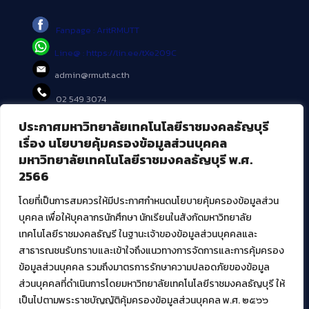
Fanpage : AritRMUTT
Line@ : https://lin.ee/tXe209C
admin@rmutt.ac.th
02 549 3074
ประกาศมหาวิทยาลัยเทคโนโลยีราชมงคลธัญบุรี
บริการอื่นๆ ของ สวส.
เรื่อง นโยบายคุ้มครองข้อมูลส่วนบุคคล
มหาวิทยาลัยเทคโนโลยีราชมงคลธัญบุรี พ.ศ.
ศูนย์สื่อดิจิทัล
2566
ศูนย์นวัตกรรมและความรู้
ศูนย์พัฒนาและบริการนวัตกรรมดิจิทัล
โดยที่เป็นการสมควรให้มีประกาศกำหนดนโยบายคุ้มครองข้อมูลส่วน
สมัยใหม่ (MoSeC)
บุคคล เพื่อให้บุคลากรนักศึกษา นักเรียนในสังกัดมหาวิทยาลัย
เทคโนโลยีราชมงคลธัญรี ในฐานะเจ้าของข้อมูลส่วนบุคคลและ
สาธารณชนรับทราบและเข้าใจถึงแนวทางการจัดการและการคุ้มครอง
งานบริการวิชาการให้กับหน่วยงานภายนอก
ข้อมูลส่วนบุคคล รวมถึงมาตรการรักษาความปลอดภัยของข้อมูล
ส่วนบุคคลที่ดำเนินการโดยมหาวิทยาลัยเทคโนโลยีราชมงคลธัญบุรี ให้
โครงการส่งเสริมและพัฒนาผู้ประกอบการ SME โดย. มทร.ธัญบุรี
เป็นไปตามพระราชบัญญัติคุ้มครองข้อมูลส่วนบุคคล พ.ศ. ๒๕๖๖
กิจกรรมการเชื่อมโยงเครือข่ายผู้ให้บริการเครื่องจักรกลทางการ