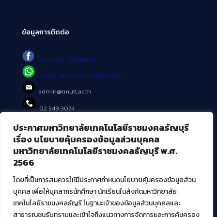
ข้อมูลการติดต่อ
Fanpage : AritRMUTT
Line@ : https://lin.ee/tXe209C
admin@rmutt.ac.th
02 549 3074
ประกาศมหาวิทยาลัยเทคโนโลยีราชมงคลธัญบุรี
บริการอื่นๆ ของ สวส.
เรื่อง นโยบายคุ้มครองข้อมูลส่วนบุคคล
มหาวิทยาลัยเทคโนโลยีราชมงคลธัญบุรี พ.ศ.
ศูนย์สื่อดิจิทัล
2566
ศูนย์นวัตกรรมและความรู้
ศูนย์พัฒนาและบริการนวัตกรรมดิจิทัล
โดยที่เป็นการสมควรให้มีประกาศกำหนดนโยบายคุ้มครองข้อมูลส่วน
สมัยใหม่ (MoSeC)
บุคคล เพื่อให้บุคลากรนักศึกษา นักเรียนในสังกัดมหาวิทยาลัย
เทคโนโลยีราชมงคลธัญรี ในฐานะเจ้าของข้อมูลส่วนบุคคลและ
สาธารณชนรับทราบและเข้าใจถึงแนวทางการจัดการและการคุ้มครอง