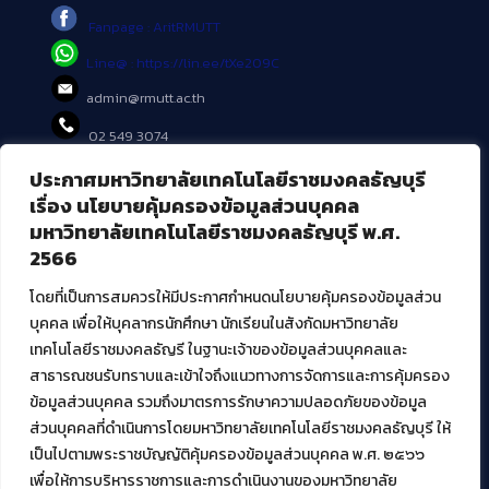
Fanpage : AritRMUTT
Line@ : https://lin.ee/tXe209C
admin@rmutt.ac.th
02 549 3074
ประกาศมหาวิทยาลัยเทคโนโลยีราชมงคลธัญบุรี
บริการอื่นๆ ของ สวส.
เรื่อง นโยบายคุ้มครองข้อมูลส่วนบุคคล
มหาวิทยาลัยเทคโนโลยีราชมงคลธัญบุรี พ.ศ.
ศูนย์สื่อดิจิทัล
2566
ศูนย์นวัตกรรมและความรู้
ศูนย์พัฒนาและบริการนวัตกรรมดิจิทัล
โดยที่เป็นการสมควรให้มีประกาศกำหนดนโยบายคุ้มครองข้อมูลส่วน
สมัยใหม่ (MoSeC)
บุคคล เพื่อให้บุคลากรนักศึกษา นักเรียนในสังกัดมหาวิทยาลัย
เทคโนโลยีราชมงคลธัญรี ในฐานะเจ้าของข้อมูลส่วนบุคคลและ
สาธารณชนรับทราบและเข้าใจถึงแนวทางการจัดการและการคุ้มครอง
งานบริการวิชาการให้กับหน่วยงานภายนอก
ข้อมูลส่วนบุคคล รวมถึงมาตรการรักษาความปลอดภัยของข้อมูล
ส่วนบุคคลที่ดำเนินการโดยมหาวิทยาลัยเทคโนโลยีราชมงคลธัญบุรี ให้
โครงการส่งเสริมและพัฒนาผู้ประกอบการ SME โดย. มทร.ธัญบุรี
เป็นไปตามพระราชบัญญัติคุ้มครองข้อมูลส่วนบุคคล พ.ศ. ๒๕๖๖
กิจกรรมการเชื่อมโยงเครือข่ายผู้ให้บริการเครื่องจักรกลทางการ
เกษตร ภายใต้โครงการส่งเสริมการรแปรรูปสินค้าเกษตรระดับชุมชน
เพื่อให้การบริหารราชการและการดำเนินงานของมหาวิทยาลัย