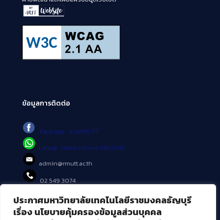
ข้อมูลการติดต่อ
Fanpage : AritRMUTT
Line@ : https://lin.ee/tXe209C
admin@rmutt.ac.th
02 549 3074
ประกาศมหาวิทยาลัยเทคโนโลยีราชมงคลธัญบุรี
บริการอื่นๆ ของ สวส.
เรื่อง นโยบายคุ้มครองข้อมูลส่วนบุคคล