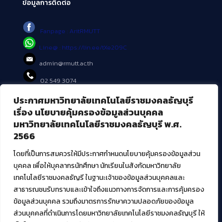
ข้อมูลการติดต่อ
Fanpage : AritRMUTT
Line@ : https://lin.ee/tXe209C
admin@rmutt.ac.th
02 549 3074
ประกาศมหาวิทยาลัยเทคโนโลยีราชมงคลธัญบุรี
บริการอื่นๆ ของ สวส.
เรื่อง นโยบายคุ้มครองข้อมูลส่วนบุคคล
มหาวิทยาลัยเทคโนโลยีราชมงคลธัญบุรี พ.ศ.
ศูนย์สื่อดิจิทัล
2566
ศูนย์นวัตกรรมและความรู้
ศูนย์พัฒนาและบริการนวัตกรรมดิจิทัล
โดยที่เป็นการสมควรให้มีประกาศกำหนดนโยบายคุ้มครองข้อมูลส่วน
สมัยใหม่ (MoSeC)
บุคคล เพื่อให้บุคลากรนักศึกษา นักเรียนในสังกัดมหาวิทยาลัย
เทคโนโลยีราชมงคลธัญรี ในฐานะเจ้าของข้อมูลส่วนบุคคลและ
สาธารณชนรับทราบและเข้าใจถึงแนวทางการจัดการและการคุ้มครอง
งานบริการวิชาการให้กับหน่วยงานภายนอก
ข้อมูลส่วนบุคคล รวมถึงมาตรการรักษาความปลอดภัยของข้อมูล
ส่วนบุคคลที่ดำเนินการโดยมหาวิทยาลัยเทคโนโลยีราชมงคลธัญบุรี ให้
โครงการส่งเสริมและพัฒนาผู้ประกอบการ SME โดย. มทร.ธัญบุรี