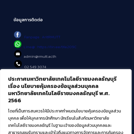
ข้อมูลการติดต่อ
Fanpage : AritRMUTT
Line@ : https://lin.ee/tXe209C
admin@rmutt.ac.th
02 549 3074
ประกาศมหาวิทยาลัยเทคโนโลยีราชมงคลธัญบุรี
บริการอื่นๆ ของ สวส.
เรื่อง นโยบายคุ้มครองข้อมูลส่วนบุคคล
มหาวิทยาลัยเทคโนโลยีราชมงคลธัญบุรี พ.ศ.
ศูนย์สื่อดิจิทัล
2566
ศูนย์นวัตกรรมและความรู้
ศูนย์พัฒนาและบริการนวัตกรรมดิจิทัล
โดยที่เป็นการสมควรให้มีประกาศกำหนดนโยบายคุ้มครองข้อมูลส่วน
สมัยใหม่ (MoSeC)
บุคคล เพื่อให้บุคลากรนักศึกษา นักเรียนในสังกัดมหาวิทยาลัย
เทคโนโลยีราชมงคลธัญรี ในฐานะเจ้าของข้อมูลส่วนบุคคลและ
สาธารณชนรับทราบและเข้าใจถึงแนวทางการจัดการและการคุ้มครอง