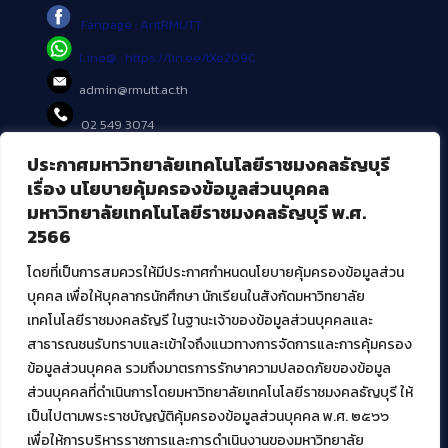
Fanpage : AritRMUTT
Line@ : https://lin.ee/tXe209C
admin@rmutt.ac.th
02 549 3074
ประกาศมหาวิทยาลัยเทคโนโลยีราชมงคลธัญบุรี
บริการอื่นๆ ของ สวส.
เรื่อง นโยบายคุ้มครองข้อมูลส่วนบุคคล
มหาวิทยาลัยเทคโนโลยีราชมงคลธัญบุรี พ.ศ.
ศูนย์สื่อดิจิทัล
2566
ศูนย์นวัตกรรมและความรู้
ศูนย์พัฒนาและบริการนวัตกรรมดิจิทัล
โดยที่เป็นการสมควรให้มีประกาศกำหนดนโยบายคุ้มครองข้อมูลส่วน
สมัยใหม่ (MoSeC)
บุคคล เพื่อให้บุคลากรนักศึกษา นักเรียนในสังกัดมหาวิทยาลัย
เทคโนโลยีราชมงคลธัญรี ในฐานะเจ้าของข้อมูลส่วนบุคคลและ
สาธารณชนรับทราบและเข้าใจถึงแนวทางการจัดการและการคุ้มครอง
งานบริการวิชาการให้กับหน่วยงานภายนอก
ข้อมูลส่วนบุคคล รวมถึงมาตรการรักษาความปลอดภัยของข้อมูล
ส่วนบุคคลที่ดำเนินการโดยมหาวิทยาลัยเทคโนโลยีราชมงคลธัญบุรี ให้
โครงการส่งเสริมและพัฒนาผู้ประกอบการ SME โดย. มทร.ธัญบุรี
เป็นไปตามพระราชบัญญัติคุ้มครองข้อมูลส่วนบุคคล พ.ศ. ๒๕๖๖
กิจกรรมการเชื่อมโยงเครือข่ายผู้ให้บริการเครื่องจักรกลทางการ
เกษตร ภายใต้โครงการส่งเสริมการรแปรรูปสินค้าเกษตรระดับชุมชน
เพื่อให้การบริหารราชการและการดำเนินงานของมหาวิทยาลัย