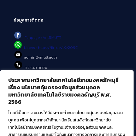
ข้อมูลการติดต่อ
Fanpage : AritRMUTT
Line@ : https://lin.ee/tXe209C
admin@rmutt.ac.th
02 549 3074
ประกาศมหาวิทยาลัยเทคโนโลยีราชมงคลธัญบุรี
บริการอื่นๆ ของ สวส.
เรื่อง นโยบายคุ้มครองข้อมูลส่วนบุคคล
มหาวิทยาลัยเทคโนโลยีราชมงคลธัญบุรี พ.ศ.
ศูนย์สื่อดิจิทัล
2566
ศูนย์นวัตกรรมและความรู้
ศูนย์พัฒนาและบริการนวัตกรรมดิจิทัล
โดยที่เป็นการสมควรให้มีประกาศกำหนดนโยบายคุ้มครองข้อมูลส่วน
สมัยใหม่ (MoSeC)
บุคคล เพื่อให้บุคลากรนักศึกษา นักเรียนในสังกัดมหาวิทยาลัย
เทคโนโลยีราชมงคลธัญรี ในฐานะเจ้าของข้อมูลส่วนบุคคลและ
สาธารณชนรับทราบและเข้าใจถึงแนวทางการจัดการและการคุ้มครอง