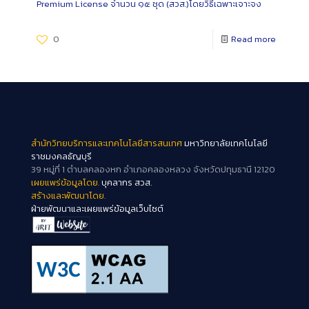
Premium License จำนวน ๑๕ ชุด (สวส.)โดยวิธีเฉพาะเจาะจง
0
Read more
สำนักวิทยบริการและเทคโนโลยีสารสนเทศ
มหาวิทยาลัยเทคโนโลยี
ราชมงคลธัญบุรี
39 หมู่ที่ 1 ตำบลคลองหก อำเภอคลองหลวง จังหวัดปทุมธานี 12120
เผยแพร่ข้อมูลโดย.
บุคลากร สวส.
สร้างและพัฒนาโดย.
ฝ่ายพัฒนาและเผยแพร่ข้อมูลเว็บไซต์