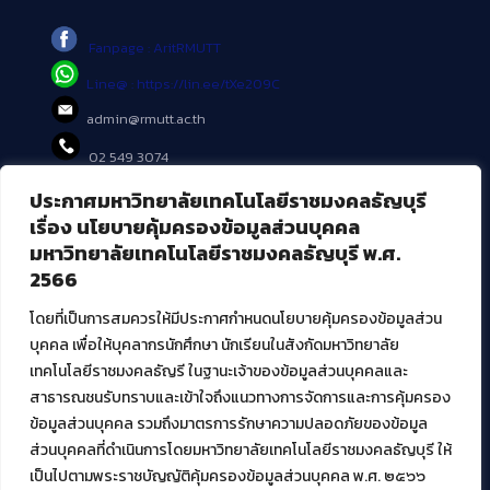
Fanpage : AritRMUTT
Line@ : https://lin.ee/tXe209C
admin@rmutt.ac.th
02 549 3074
ประกาศมหาวิทยาลัยเทคโนโลยีราชมงคลธัญบุรี
บริการอื่นๆ ของ สวส.
เรื่อง นโยบายคุ้มครองข้อมูลส่วนบุคคล
มหาวิทยาลัยเทคโนโลยีราชมงคลธัญบุรี พ.ศ.
ศูนย์สื่อดิจิทัล
2566
ศูนย์นวัตกรรมและความรู้
ศูนย์พัฒนาและบริการนวัตกรรมดิจิทัล
โดยที่เป็นการสมควรให้มีประกาศกำหนดนโยบายคุ้มครองข้อมูลส่วน
สมัยใหม่ (MoSeC)
บุคคล เพื่อให้บุคลากรนักศึกษา นักเรียนในสังกัดมหาวิทยาลัย
เทคโนโลยีราชมงคลธัญรี ในฐานะเจ้าของข้อมูลส่วนบุคคลและ
สาธารณชนรับทราบและเข้าใจถึงแนวทางการจัดการและการคุ้มครอง
งานบริการวิชาการให้กับหน่วยงานภายนอก
ข้อมูลส่วนบุคคล รวมถึงมาตรการรักษาความปลอดภัยของข้อมูล
ส่วนบุคคลที่ดำเนินการโดยมหาวิทยาลัยเทคโนโลยีราชมงคลธัญบุรี ให้
โครงการส่งเสริมและพัฒนาผู้ประกอบการ SME โดย. มทร.ธัญบุรี
เป็นไปตามพระราชบัญญัติคุ้มครองข้อมูลส่วนบุคคล พ.ศ. ๒๕๖๖
กิจกรรมการเชื่อมโยงเครือข่ายผู้ให้บริการเครื่องจักรกลทางการ