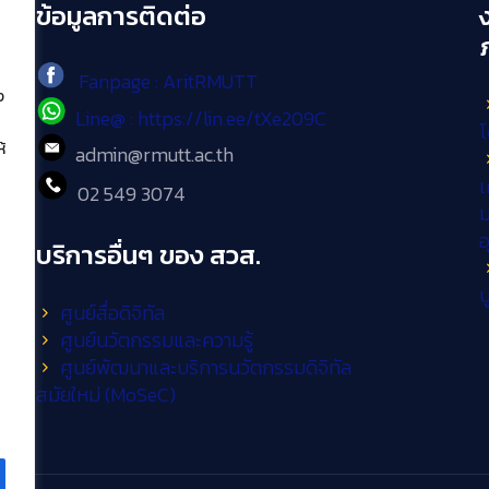
ข้อมูลการติดต่อ
Fanpage : AritRMUTT
ง
Line@ : https://lin.ee/tXe209C
โ
้
admin@rmutt.ac.th
เ
02 549 3074
ม
บริการอื่นๆ ของ สวส.
บ
ศูนย์สื่อดิจิทัล
ศูนย์นวัตกรรมและความรู้
ศูนย์พัฒนาและบริการนวัตกรรมดิจิทัล
สมัยใหม่ (MoSeC)