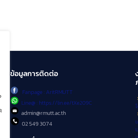
ข้อมูลการติดต่อ
Fanpage : AritRMUTT
ง
Line@ : https://lin.ee/tXe209C
โ
้
admin@rmutt.ac.th
เ
02 549 3074
ม